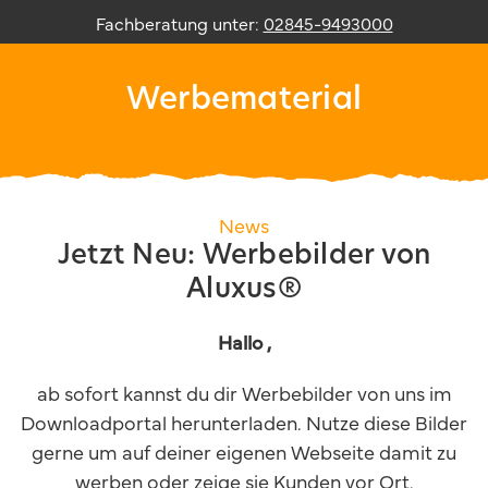
Zum
Fachberatung unter:
02845-9493000
Inhalt
springen
Werbematerial
News
Jetzt Neu: Werbebilder von
Aluxus®
Hallo ,
ab sofort kannst du dir Werbebilder von uns im
Downloadportal herunterladen. Nutze diese Bilder
gerne um auf deiner eigenen Webseite damit zu
werben oder zeige sie Kunden vor Ort.