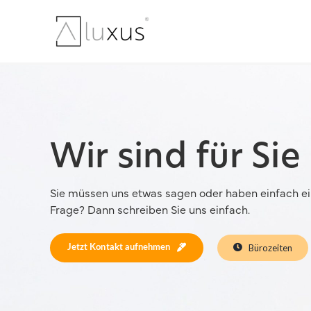
Zum
Inhalt
springen
Terrassendächer
Wer wir sind
Kaltwi
Unser 
Wir sind für Sie
Sie müssen uns etwas sagen oder haben einfach e
Frage? Dann schreiben Sie uns einfach.
Bürozeiten
Jetzt Kontakt aufnehmen