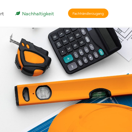
rt
Nachhaltigkeit
Fachhändlerzugang
AGB
Datenschutzerklärung
Impressum
relementen
Zaunsystem
Montagebedingungen