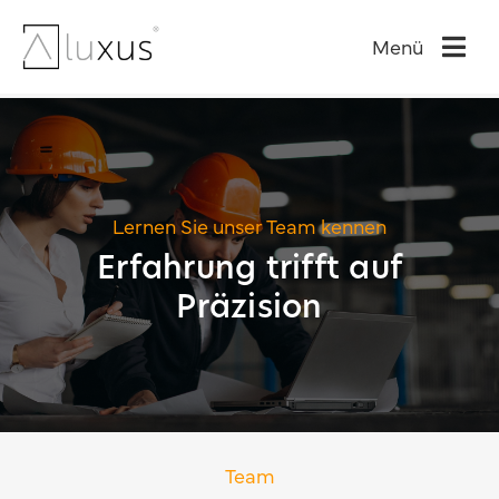
Zum
Inhalt
Menü
springen
Lernen Sie unser Team kennen
Erfahrung trifft auf
Präzision
Team