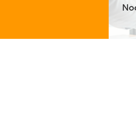
Noc
®
Aluxus
t
Fritz-Baum-Allee 8
47506 Neukirchen-Vluyn
Tel.: 02845-9493000
Geschäftsführer: Kai Rubis